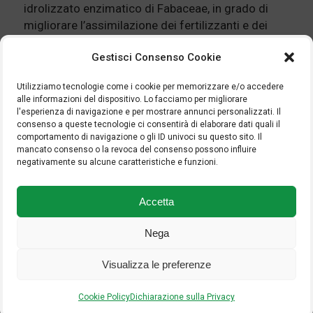
idrolizzato enzimatico di Fabaceae, in grado di
migliorare l’assimilazione dei fertilizzanti e dei
diserbanti sistemici, nonché di migliorare
Gestisci Consenso Cookie
l’efficacia e la stabilità degli agrofarmaci.
La maggiore efficacia di CARRIER TOP, rispetto ai
Utilizziamo tecnologie come i cookie per memorizzare e/o accedere
suoi
competitors
, risiede nell’azione sinergica
alle informazioni del dispositivo. Lo facciamo per migliorare
esercitata da una miscela brevettata costituita da
l'esperienza di navigazione e per mostrare annunci personalizzati. Il
un oligosaccaride a specifica lunghezza
consenso a queste tecnologie ci consentirà di elaborare dati quali il
comportamento di navigazione o gli ID univoci su questo sito. Il
polimerica e da altre sostanze naturali.
mancato consenso o la revoca del consenso possono influire
negativamente su alcune caratteristiche e funzioni.
Accetta
Nega
SCARICA SCHEDA TECNICA
Visualizza le preferenze
Torna ai prodotti
Cookie Policy
Dichiarazione sulla Privacy